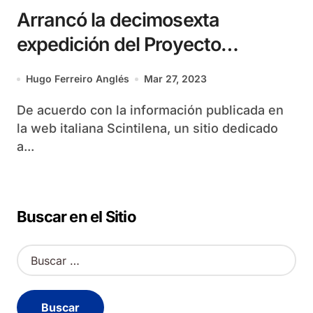
Arrancó la decimosexta
expedición del Proyecto
Bellamar
Hugo Ferreiro Anglés
Mar 27, 2023
De acuerdo con la información publicada en
la web italiana Scintilena, un sitio dedicado
a...
Buscar en el Sitio
B
u
s
c