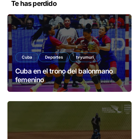
Te has perdido
í
d
e
o
Cuba
Deportes
tvyumuri
Cuba en el trono del balonmano
femenino