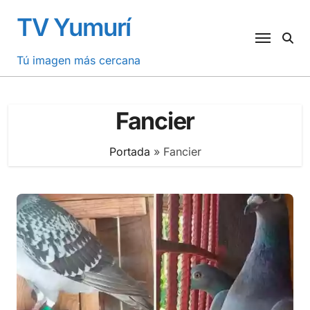
Saltar
TV Yumurí
al
contenido
Tú imagen más cercana
Fancier
Portada
»
Fancier