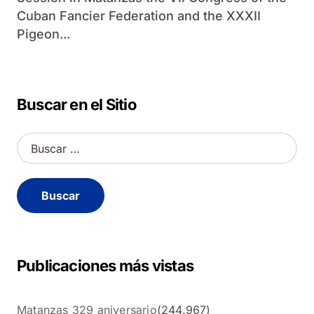
Cuban Fancier Federation and the XXXII
Pigeon...
Buscar en el Sitio
B
u
s
c
a
r
:
Publicaciones más vistas
Matanzas 329 aniversario
(244.967)