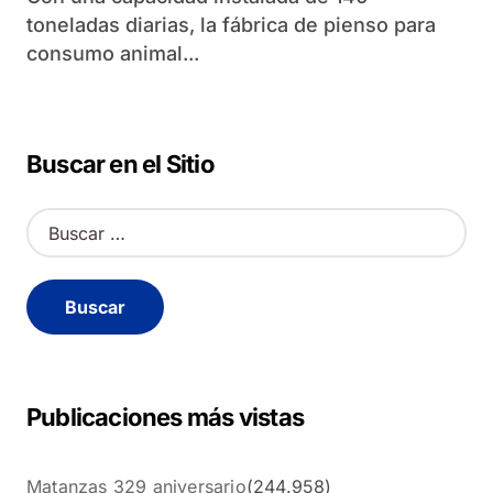
toneladas diarias, la fábrica de pienso para
consumo animal...
Buscar en el Sitio
B
u
s
c
a
r
:
Publicaciones más vistas
Matanzas 329 aniversario
(244.958)