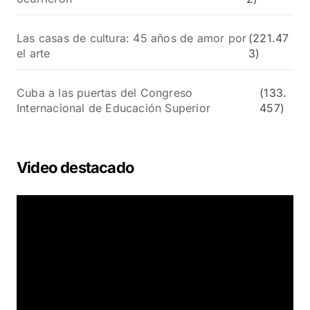
Las casas de cultura: 45 años de amor por
(221.47
el arte
3)
Cuba a las puertas del Congreso
(133.
Internacional de Educación Superior
457)
Video destacado
R
e
p
r
o
d
u
c