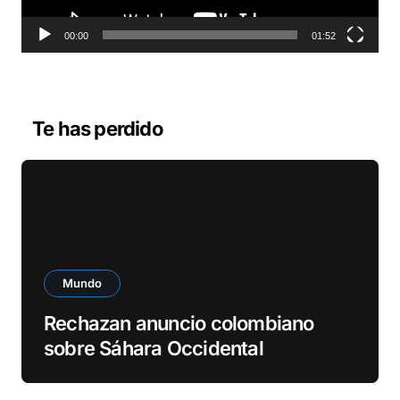
t
o
00:00
01:52
r
d
e
v
Te has perdido
í
d
e
o
Mundo
Rechazan anuncio colombiano
sobre Sáhara Occidental