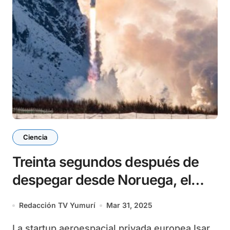
Ciencia
Treinta segundos después de
despegar desde Noruega, el
cohete alemán Spectrum pierde
Redacción TV Yumurí
Mar 31, 2025
el control y se estrella contra el
La startup aeroespacial privada europea Isar