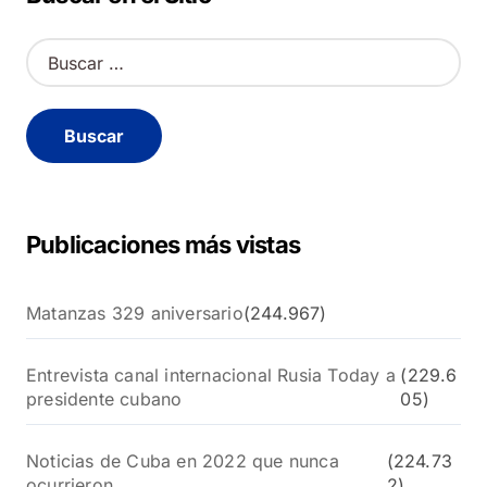
B
u
s
c
a
r
:
Publicaciones más vistas
Matanzas 329 aniversario
(244.967)
Entrevista canal internacional Rusia Today a
(229.6
presidente cubano
05)
Noticias de Cuba en 2022 que nunca
(224.73
ocurrieron
2)