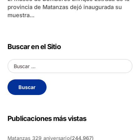
provincia de Matanzas dejó inaugurada su
muestra...
Buscar en el Sitio
B
u
s
c
a
r
:
Publicaciones más vistas
Matanzas 329 aniversario
(244.967)