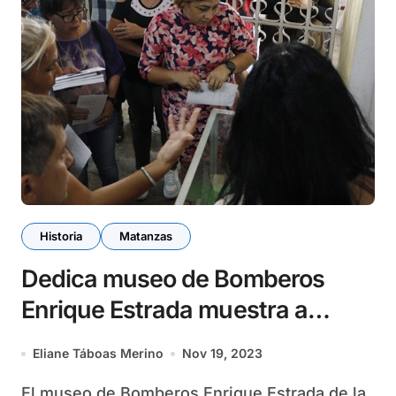
Historia
Matanzas
Dedica museo de Bomberos
Enrique Estrada muestra a
impronta de la mujer en el
Eliane Táboas Merino
Nov 19, 2023
MININT
El museo de Bomberos Enrique Estrada de la