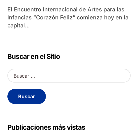
El Encuentro Internacional de Artes para las
Infancias “Corazón Feliz” comienza hoy en la
capital...
Buscar en el Sitio
B
u
s
c
a
r
:
Publicaciones más vistas