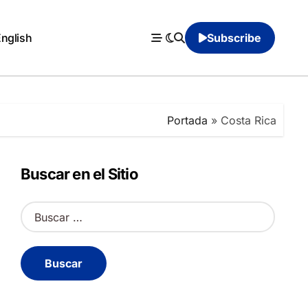
English
Subscribe
Portada
»
Costa Rica
Buscar en el Sitio
B
u
s
c
a
r
: