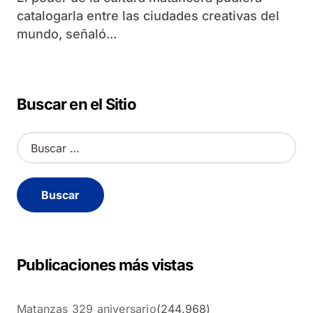
catalogarla entre las ciudades creativas del
mundo, señaló...
Buscar en el Sitio
B
u
s
c
a
r
:
Publicaciones más vistas
Matanzas 329 aniversario
(244.968)