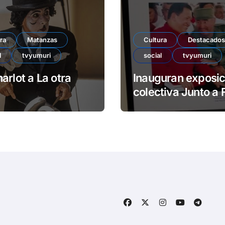
ra
Matanzas
Cultura
Destacados
l
tvyumuri
social
tvyumuri
arlot a La otra
Inauguran exposic
colectiva Junto a 