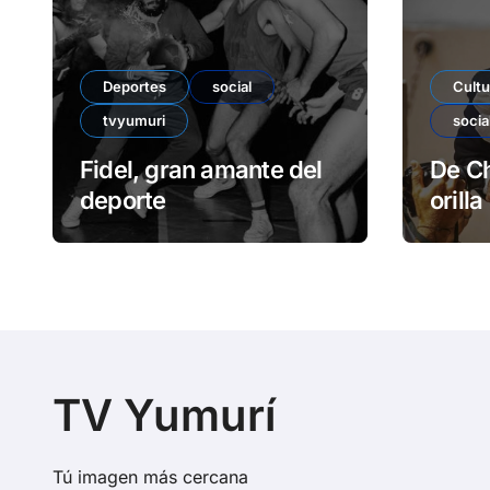
Deportes
social
Cultu
tvyumuri
socia
Fidel, gran amante del
De Ch
deporte
orilla
TV Yumurí
Tú imagen más cercana