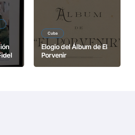
e
o
Cuba
ión
Elogio del Álbum de El
Fidel
Porvenir