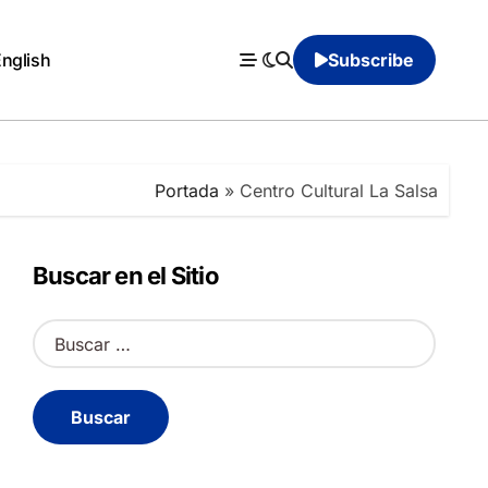
English
Subscribe
Portada
»
Centro Cultural La Salsa
Buscar en el Sitio
B
u
s
c
a
r
: