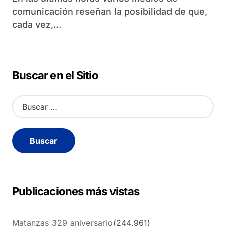
comunicación reseñan la posibilidad de que,
cada vez,...
Buscar en el Sitio
B
u
s
c
a
r
:
Publicaciones más vistas
Matanzas 329 aniversario
(244.961)