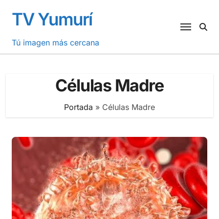
Saltar
TV Yumurí
al
contenido
Tú imagen más cercana
Células Madre
Portada
»
Células Madre