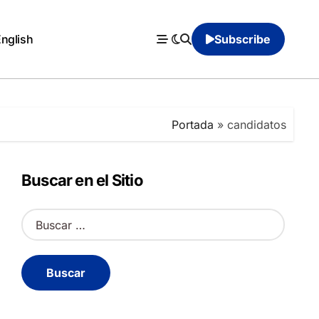
English
Subscribe
Portada
»
candidatos
Buscar en el Sitio
B
u
s
c
a
r
: