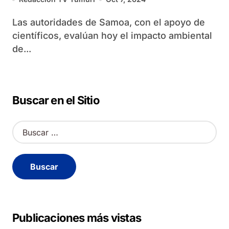
Las autoridades de Samoa, con el apoyo de
científicos, evalúan hoy el impacto ambiental
de...
Buscar en el Sitio
B
u
s
c
a
r
:
Publicaciones más vistas