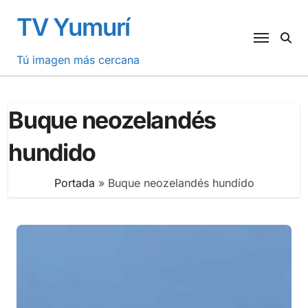
Saltar
TV Yumurí
al
contenido
Tú imagen más cercana
Buque neozelandés
hundido
Portada
»
Buque neozelandés hundido