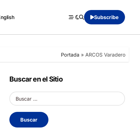
English
Subscribe
Portada
»
ARCOS Varadero
Buscar en el Sitio
B
u
s
c
a
r
: