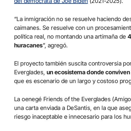
del demócrata de Joe Biden
(2021-2025).
“La inmigración no se resuelve haciendo des
caimanes. Se resuelve con un procesamiento
política real, no montando una artimaña de
4
huracanes
”, agregó.
El proyecto también suscita controversia po
Everglades,
un ecosistema donde conviven
que es escenario de un largo y costoso prog
La oenegé Friends of the Everglades (Amigos
una carta enviada a DeSantis, en la que ase
riesgo inaceptable e innecesario para los hu