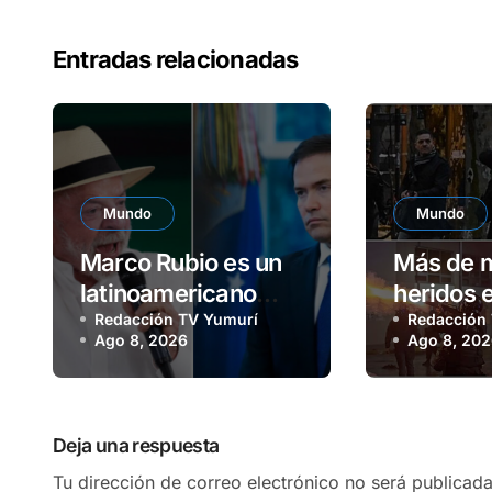
Entradas relacionadas
Mundo
Mundo
Marco Rubio es un
Más de m
latinoamericano
heridos 
frustrado, afirma
Redacción TV Yumurí
frente a
Redacción
Ago 8, 2026
Ago 8, 20
Lula
argentin
Deja una respuesta
Tu dirección de correo electrónico no será publicada