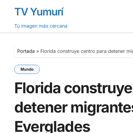
Saltar
TV Yumurí
al
contenido
Tú imagen más cercana
Portada
»
Florida construye centro para detener mi
Mundo
Florida construye
detener migrante
Everglades