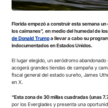
Florida empezó a construir esta semana un centro de detención apodado el “Alcatraz de
los caimanes”,
en medio del humedal de los
de Donald Trump
a llevar a cabo su progra
indocumentados en Estados Unidos.
El lugar elegido, un aeródromo abandonado en
acogerá grandes tiendas de campaña y cam
fiscal general del estado sureño, James Ut
en X.
“Esta zona de 30 millas cuadradas (unas 7
por los Everglades y presenta una oportunida