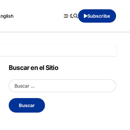
English
Subscribe
Buscar en el Sitio
B
u
s
c
a
r
: