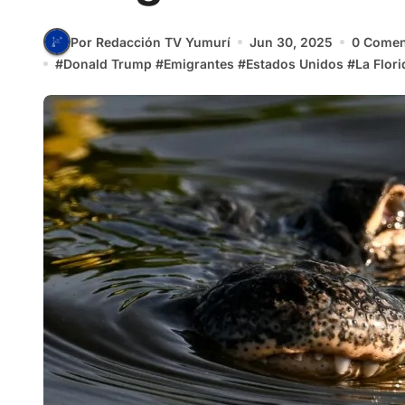
Por Redacción TV Yumurí
Jun 30, 2025
0 Comen
#
Donald Trump
#
Emigrantes
#
Estados Unidos
#
La Flori