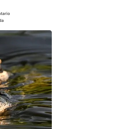
tario
da