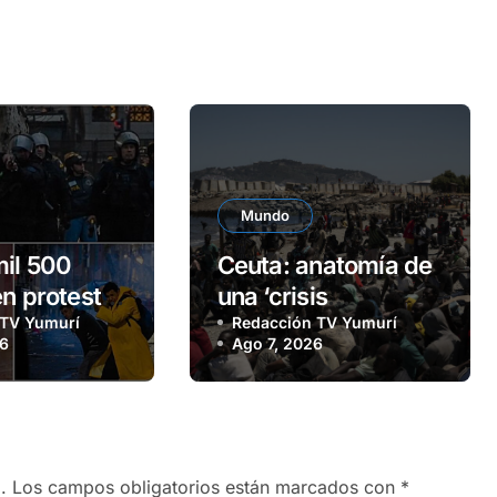
Mundo
il 500
Ceuta: anatomía de
en protesta
una ‘crisis
l Congreso
 TV Yumurí
migratoria’
Redacción TV Yumurí
26
Ago 7, 2026
o
.
Los campos obligatorios están marcados con
*