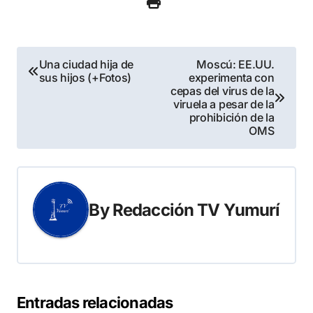
Navegación
Una ciudad hija de
Moscú: EE.UU.
sus hijos (+Fotos)
experimenta con
de
cepas del virus de la
viruela a pesar de la
entradas
prohibición de la
OMS
By
Redacción TV Yumurí
Entradas relacionadas