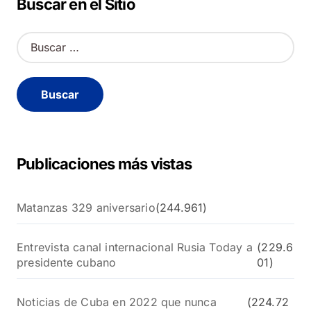
Buscar en el Sitio
B
u
s
c
a
r
:
Publicaciones más vistas
Matanzas 329 aniversario
(244.961)
Entrevista canal internacional Rusia Today a
(229.6
presidente cubano
01)
Noticias de Cuba en 2022 que nunca
(224.72