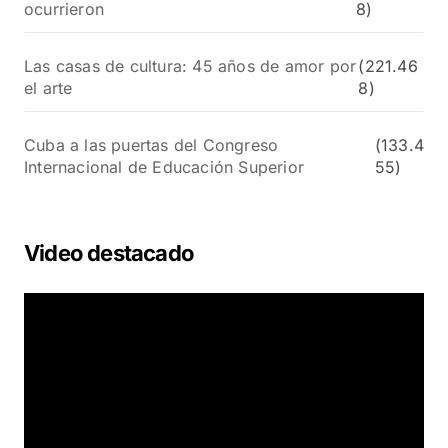
ocurrieron
8)
Las casas de cultura: 45 años de amor por
(221.46
el arte
8)
Cuba a las puertas del Congreso
(133.4
Internacional de Educación Superior
55)
Video destacado
R
e
p
r
o
d
u