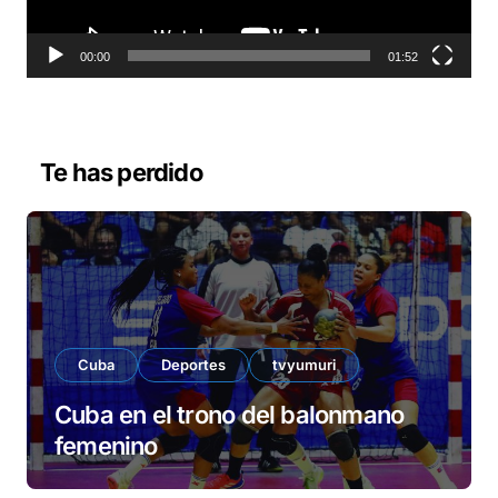
c
t
o
00:00
01:52
r
d
e
v
Te has perdido
í
d
e
o
Cuba
Deportes
tvyumuri
Cuba en el trono del balonmano
femenino