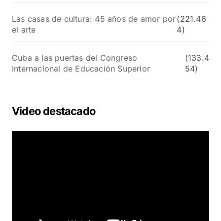
Las casas de cultura: 45 años de amor por
(221.46
el arte
4)
Cuba a las puertas del Congreso
(133.4
Internacional de Educación Superior
54)
Video destacado
R
e
p
r
o
d
u
c