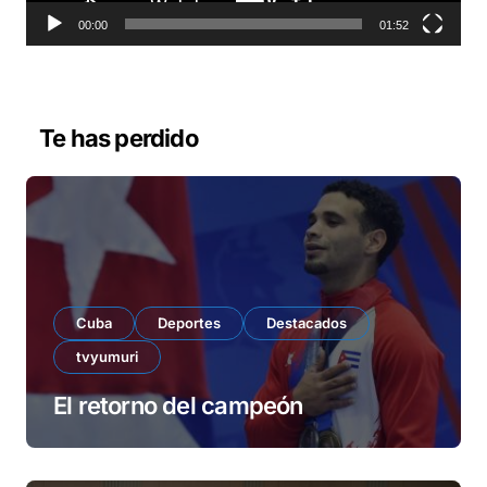
t
o
00:00
01:52
r
d
e
v
Te has perdido
í
d
e
o
Cuba
Deportes
Destacados
tvyumuri
El retorno del campeón