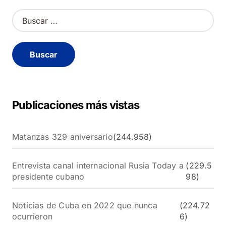
B
u
s
c
a
r
:
Publicaciones más vistas
Matanzas 329 aniversario
(244.958)
Entrevista canal internacional Rusia Today a
(229.5
presidente cubano
98)
Noticias de Cuba en 2022 que nunca
(224.72
ocurrieron
6)