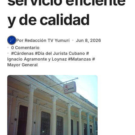
servicio eficiente
y de calidad
Por Redacción TV Yumurí
Jun 8, 2026
0 Comentario
#
Cárdenas
#
Día del Jurista Cubano
#
Ignacio Agramonte y Loynaz
#
Matanzas
#
Mayor General