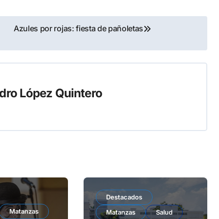
Azules por rojas: fiesta de pañoletas
dro López Quintero
Destacados
Matanzas
Matanzas
Salud