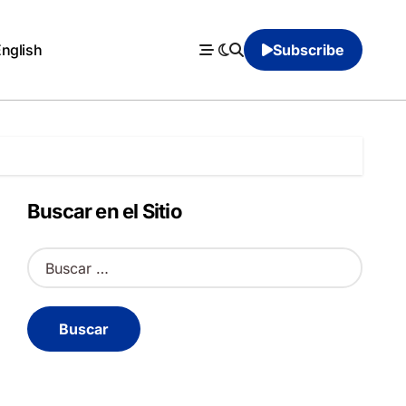
English
Subscribe
Buscar en el Sitio
B
u
s
c
a
r
: