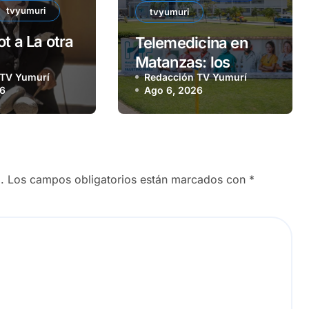
tvyumuri
tvyumuri
t a La otra
Telemedicina en
Matanzas: los
 TV Yumurí
Redacción TV Yumurí
beneficios de una
26
Ago 6, 2026
osada apuesta
.
Los campos obligatorios están marcados con
*