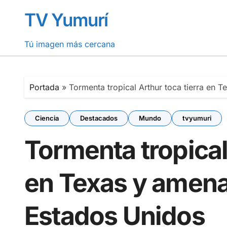
Saltar
TV Yumurí
al
contenido
Tú imagen más cercana
Portada
»
Tormenta tropical Arthur toca tierra en 
Ciencia
Destacados
Mundo
tvyumuri
Tormenta tropical 
en Texas y amena
Estados Unidos