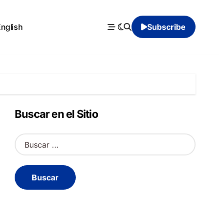
English
Subscribe
Buscar en el Sitio
B
u
s
c
a
r
: