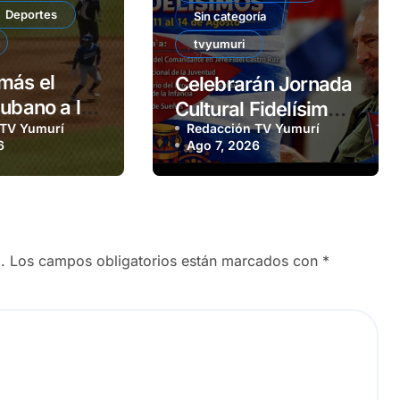
Deportes
Sin categoría
tvyumuri
más el
Celebrarán Jornada
cubano a las
Cultural Fidelísimos
 TV Yumurí
Redacción TV Yumurí
en Matanzas
6
Ago 7, 2026
.
Los campos obligatorios están marcados con
*