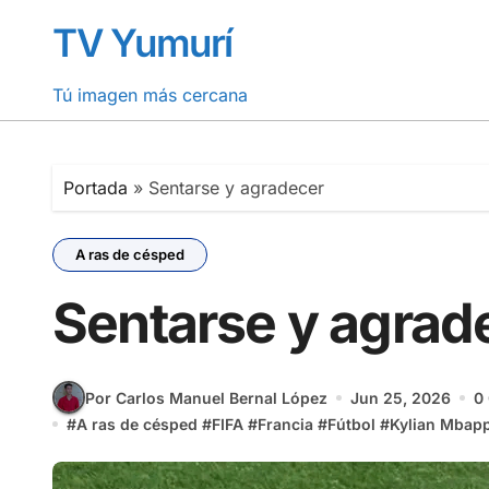
Saltar
TV Yumurí
al
contenido
Tú imagen más cercana
Portada
»
Sentarse y agradecer
A ras de césped
Sentarse y agrad
Por Carlos Manuel Bernal López
Jun 25, 2026
0
#
A ras de césped
#
FIFA
#
Francia
#
Fútbol
#
Kylian Mbap