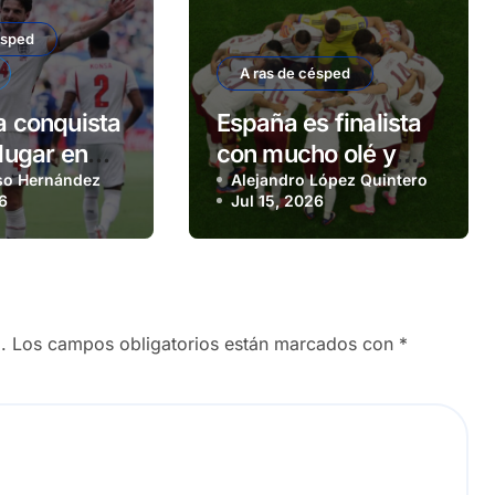
ésped
A ras de césped
a conquista
España es finalista
 lugar en
con mucho olé y
istórico
so Hernández
tikitaca
Alejandro López Quintero
26
Jul 15, 2026
rancia
.
Los campos obligatorios están marcados con
*