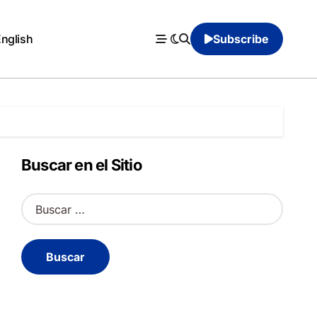
English
Subscribe
Buscar en el Sitio
B
u
s
c
a
r
: