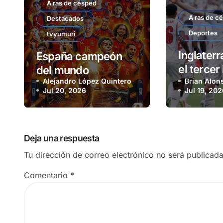
A ras de césped
A ras de c
Destacados
Deportes
tvyumuri
Inglaterr
España campeón
el tercer
del mundo
Alejandro López Quintero
partido h
Brian Alon
Jul 20, 2026
Jul 19, 20
contra F
Deja una respuesta
Tu dirección de correo electrónico no será publicada
Comentario
*