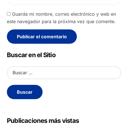
Guarda mi nombre, correo electrónico y web en
este navegador para la próxima vez que comente.
Alternative:
Buscar en el Sitio
B
u
s
c
a
r
:
Publicaciones más vistas