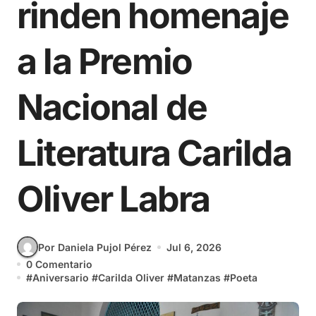
rinden homenaje
a la Premio
Nacional de
Literatura Carilda
Oliver Labra
Por Daniela Pujol Pérez
Jul 6, 2026
0 Comentario
#
Aniversario
#
Carilda Oliver
#
Matanzas
#
Poeta