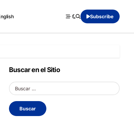
English
Subscribe
Buscar en el Sitio
B
u
s
c
a
r
: