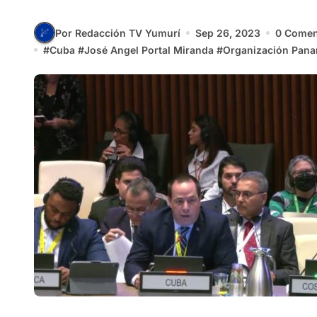
Por Redacción TV Yumurí
Sep 26, 2023
0 Comen
#
Cuba
#
José Angel Portal Miranda
#
Organización Pana