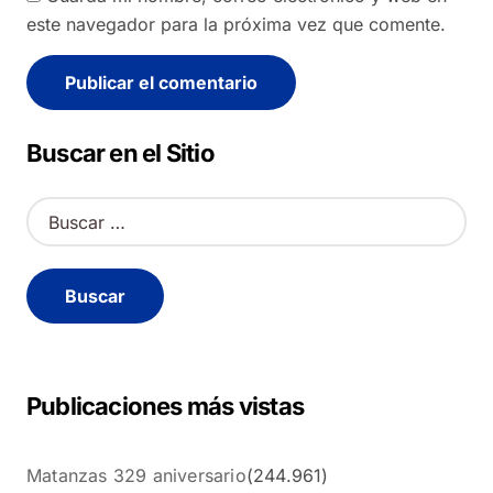
este navegador para la próxima vez que comente.
Alternative:
Buscar en el Sitio
B
u
s
c
a
r
:
Publicaciones más vistas
Matanzas 329 aniversario
(244.961)