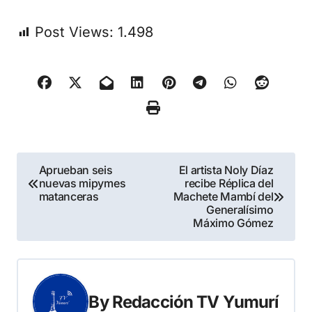
Post Views:
1.498
Navegación
Aprueban seis
El artista Noly Díaz
nuevas mipymes
recibe Réplica del
de
matanceras
Machete Mambí del
Generalísimo
entradas
Máximo Gómez
By
Redacción TV Yumurí