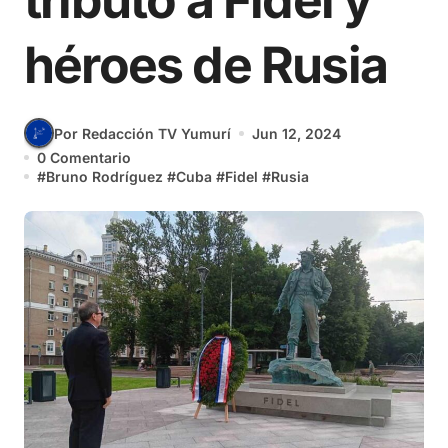
tributo a Fidel y
héroes de Rusia
Por Redacción TV Yumurí
Jun 12, 2024
0 Comentario
#
Bruno Rodríguez
#
Cuba
#
Fidel
#
Rusia