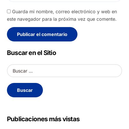
Guarda mi nombre, correo electrónico y web en
este navegador para la próxima vez que comente.
Alternative:
Buscar en el Sitio
B
u
s
c
a
r
:
Publicaciones más vistas