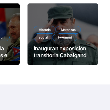
í
d
e
o
Historia
Matanzas
uri
social
tvyumuri
da
Inauguran exposición
en
transitoria Cabalgando
con Fidel