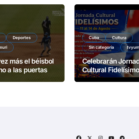
Deportes
Cuba
Cultura
muri
Sin categoría
tvyum
ez más el béisbol
Celebrarán Jorna
o a las puertas
Cultural Fidelísimos 
Matanzas