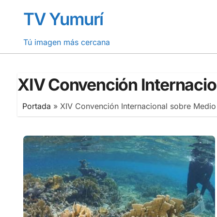
Saltar
TV Yumurí
al
contenido
Tú imagen más cercana
XIV Convención Internacio
Portada
»
XIV Convención Internacional sobre Medio