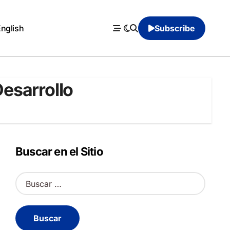
English
Subscribe
esarrollo
Buscar en el Sitio
B
u
s
c
a