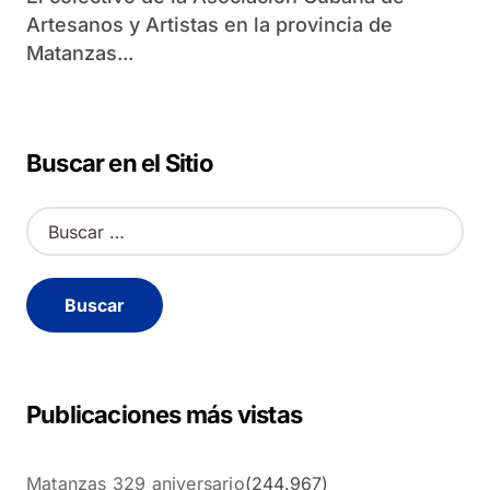
Artesanos y Artistas en la provincia de
Matanzas...
Buscar en el Sitio
B
u
s
c
a
r
:
Publicaciones más vistas
Matanzas 329 aniversario
(244.967)