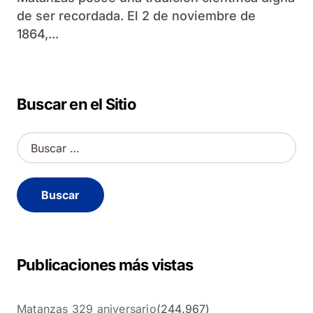
de ser recordada. El 2 de noviembre de
1864,...
Buscar en el Sitio
B
u
s
c
a
r
:
Publicaciones más vistas
Matanzas 329 aniversario
(244.967)