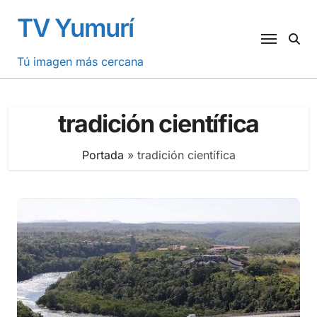
Saltar
TV Yumurí
al
contenido
Tú imagen más cercana
tradición científica
Portada
»
tradición científica