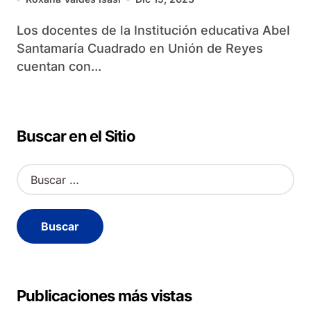
Los docentes de la Institución educativa Abel
Santamaría Cuadrado en Unión de Reyes
cuentan con...
Buscar en el Sitio
B
u
s
c
a
r
:
Publicaciones más vistas