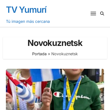
Saltar
TV Yumurí
al
contenido
Tú imagen más cercana
Novokuznetsk
Portada
»
Novokuznetsk