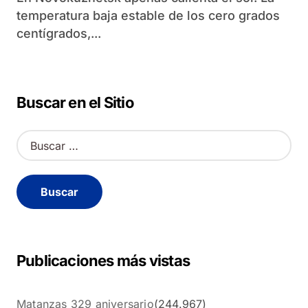
temperatura baja estable de los cero grados
centígrados,...
Buscar en el Sitio
B
u
s
c
a
r
:
Publicaciones más vistas
Matanzas 329 aniversario
(244.967)