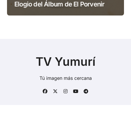
Elogio del Álbum de El Porvenir
TV Yumurí
Tú imagen más cercana
Copyright © Todos los derechos reservados
|
BlogData
por
Themeansar
.