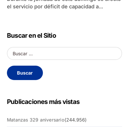
el servicio por déficit de capacidad a...
Buscar en el Sitio
B
u
s
c
a
r
:
Publicaciones más vistas
Matanzas 329 aniversario
(244.956)