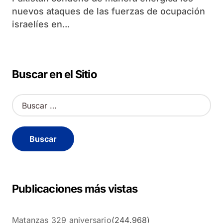
nuevos ataques de las fuerzas de ocupación
israelíes en...
Buscar en el Sitio
B
u
s
c
a
r
:
Publicaciones más vistas
Matanzas 329 aniversario
(244.968)