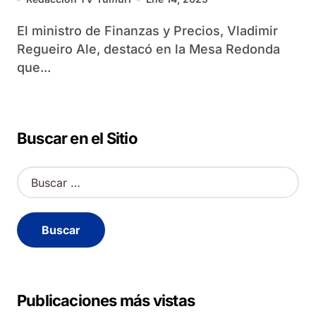
El ministro de Finanzas y Precios, Vladimir
Regueiro Ale, destacó en la Mesa Redonda
que...
Buscar en el Sitio
B
u
s
c
a
r
:
Publicaciones más vistas