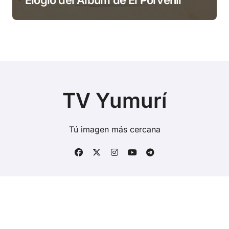
Elogio del Álbum de El Porvenir
TV Yumurí
Tú imagen más cercana
Copyright © Todos los derechos reservados
|
BlogData
por
Themeansar
.