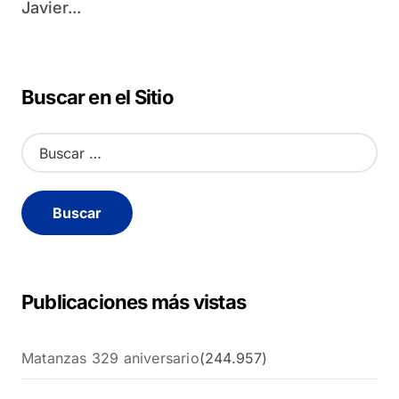
Javier...
Buscar en el Sitio
B
u
s
c
a
r
:
Publicaciones más vistas
Matanzas 329 aniversario
(244.957)