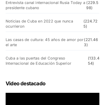
Entrevista canal internacional Rusia Today a
(229.5
presidente cubano
98)
Noticias de Cuba en 2022 que nunca
(224.72
ocurrieron
5)
Las casas de cultura: 45 años de amor por
(221.46
el arte
3)
Cuba a las puertas del Congreso
(133.4
Internacional de Educación Superior
54)
Video destacado
R
e