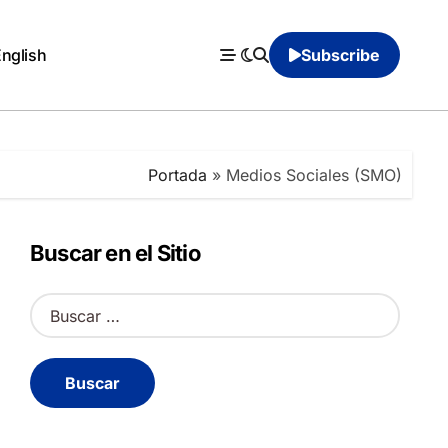
English
Subscribe
Portada
»
Medios Sociales (SMO)
Buscar en el Sitio
B
u
s
c
a
r
: