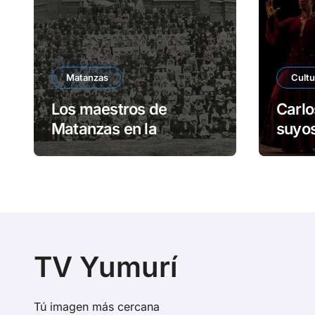
Matanzas
Cultu
Los maestros de
Carlo
Matanzas en la
suyos
Universidad de Harvard
escen
Unid
TV Yumurí
Tú imagen más cercana