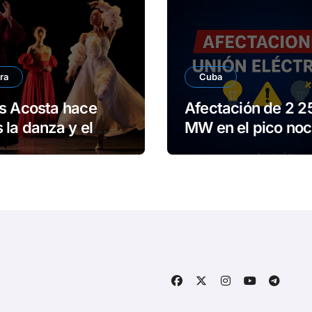
ra
Cuba
s Acosta hace
Afectación de 2 2
 la danza y el
MW en el pico noc
ario en Reino
de este viernes
o