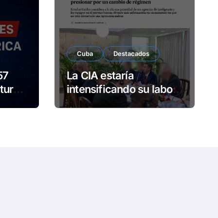
e
o
Cuba
Destacados
57
La CIA estaría
turno
intensificando su labor
contra Cuba