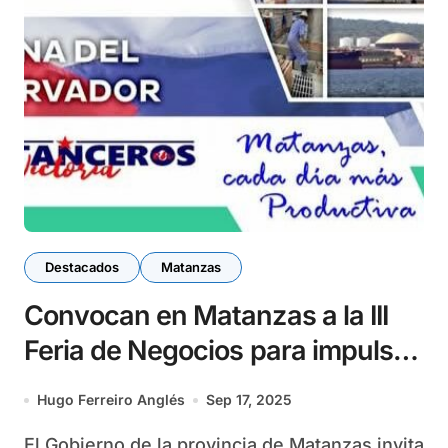
Destacados
Matanzas
Convocan en Matanzas a la III
Feria de Negocios para impulsar
producción local
Hugo Ferreiro Anglés
Sep 17, 2025
El Gobierno de la provincia de Matanzas invita