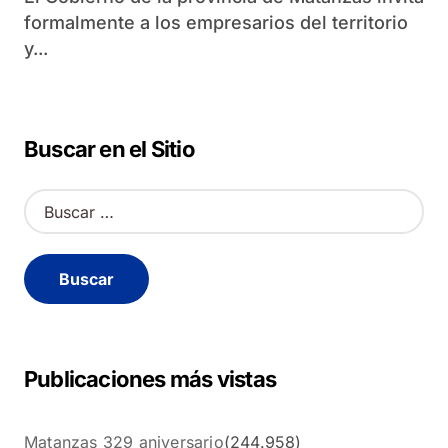
formalmente a los empresarios del territorio
y...
Buscar en el Sitio
B
u
s
c
a
r
:
Publicaciones más vistas
Matanzas 329 aniversario
(244.958)