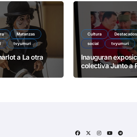
ra
Matanzas
Cultura
Destacados
l
tvyumuri
social
tvyumuri
arlot a La otra
Inauguran exposic
colectiva Junto a 