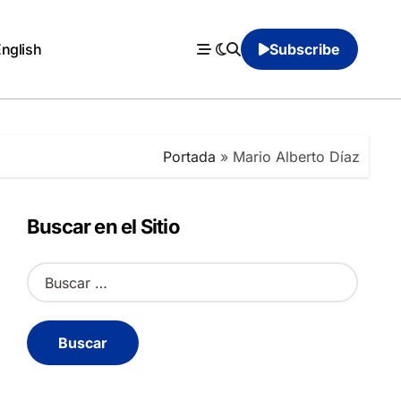
English
Subscribe
Portada
»
Mario Alberto Díaz
Buscar en el Sitio
B
u
s
c
a
r
: