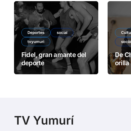
Deportes
social
Cultu
tvyumuri
socia
Fidel, gran amante del
De Ch
deporte
orilla
TV Yumurí