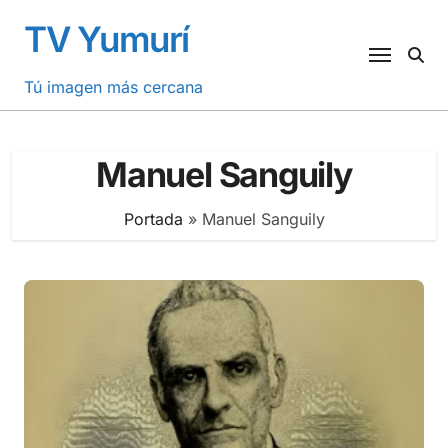
Saltar
TV Yumurí
al
contenido
Tú imagen más cercana
Manuel Sanguily
Portada
»
Manuel Sanguily