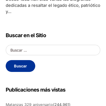
dedicadas a resaltar el legado ético, patriótico
y...
Buscar en el Sitio
B
u
s
c
a
r
:
Publicaciones más vistas
Matanzas 329 aniversario
(244.961)