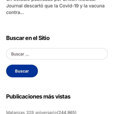
Journal descartó que la Covid-19 y la vacuna
contra...
Buscar en el Sitio
B
u
s
c
a
r
:
Publicaciones más vistas
Matanzas 329 aniversario
(244.965)