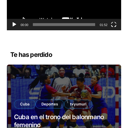
d
u
c
t
o
00:00
01:52
r
d
e
v
Te has perdido
í
d
e
o
Cuba
Deportes
tvyumuri
Cuba en el trono del balonmano
femenino