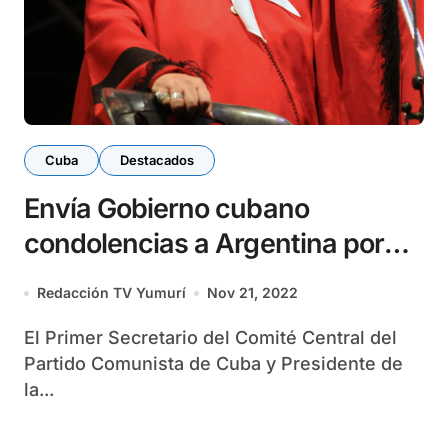
Cuba
Destacados
Envía Gobierno cubano
condolencias a Argentina por
fallecimiento de Hebe de
Redacción TV Yumurí
Nov 21, 2022
Bonafini
El Primer Secretario del Comité Central del
Partido Comunista de Cuba y Presidente de
la...