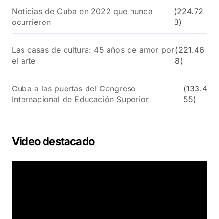
Noticias de Cuba en 2022 que nunca
(224.72
ocurrieron
8)
Las casas de cultura: 45 años de amor por
(221.46
el arte
8)
Cuba a las puertas del Congreso
(133.4
Internacional de Educación Superior
55)
Video destacado
R
e
p
r
o