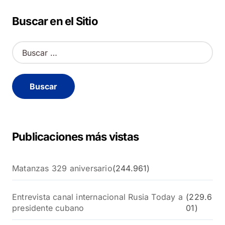
Buscar en el Sitio
B
u
s
c
a
r
:
Publicaciones más vistas
Matanzas 329 aniversario
(244.961)
Entrevista canal internacional Rusia Today a
(229.6
presidente cubano
01)