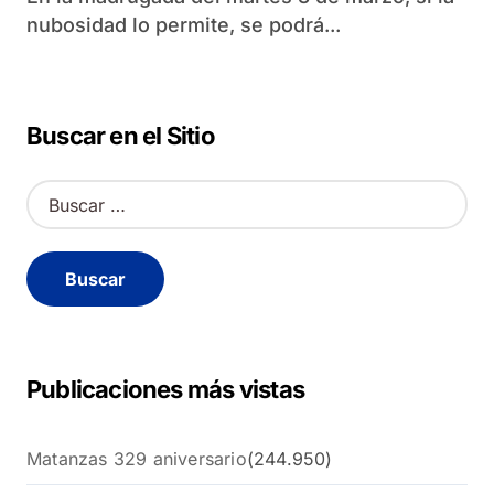
nubosidad lo permite, se podrá...
Buscar en el Sitio
B
u
s
c
a
r
:
Publicaciones más vistas
Matanzas 329 aniversario
(244.950)