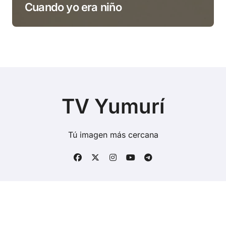
Cuando yo era niño
TV Yumurí
Tú imagen más cercana
Copyright © Todos los derechos reservados
|
BlogData
por
Themeansar
.