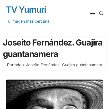
Saltar
TV Yumurí
al
contenido
Tú imagen más cercana
Joseíto Fernández. Guajira
guantanamera
Portada
»
Joseíto Fernández. Guajira guantanamera