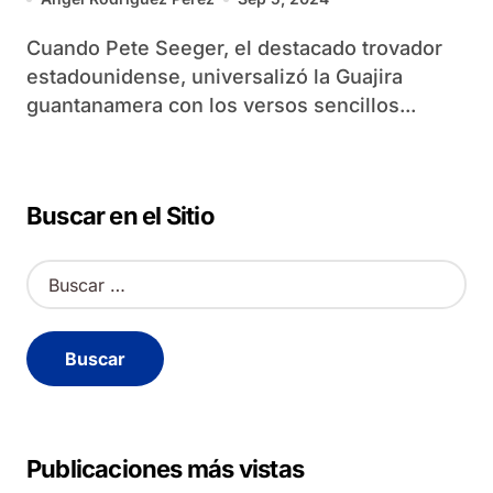
Cuando Pete Seeger, el destacado trovador
estadounidense, universalizó la Guajira
guantanamera con los versos sencillos...
Buscar en el Sitio
B
u
s
c
a
r
:
Publicaciones más vistas