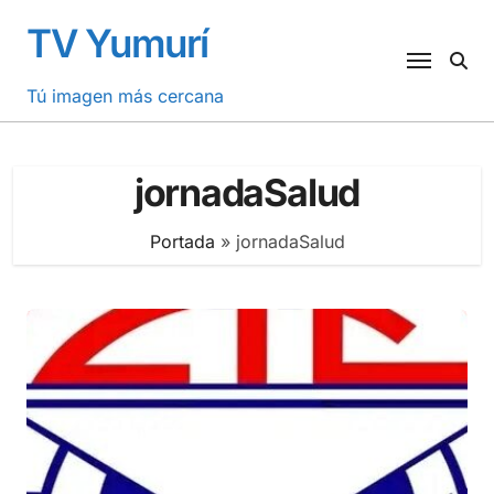
Saltar
TV Yumurí
al
contenido
Tú imagen más cercana
jornadaSalud
Portada
»
jornadaSalud