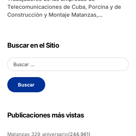
Telecomunicaciones de Cuba, Porcina y de
Construcción y Montaje Matanzas,...
Buscar en el Sitio
B
u
s
c
a
r
:
Publicaciones más vistas
Matanzas 329 aniversario
(244.961)