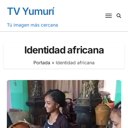
Saltar
TV Yumurí
al
contenido
Tú imagen más cercana
Identidad africana
Portada
»
Identidad africana