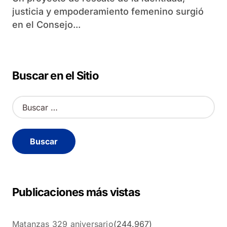
justicia y empoderamiento femenino surgió
en el Consejo...
Buscar en el Sitio
B
u
s
c
a
r
:
Publicaciones más vistas
Matanzas 329 aniversario
(244.967)