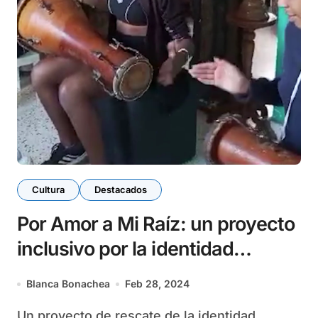
Cultura
Destacados
Por Amor a Mi Raíz: un proyecto
inclusivo por la identidad
matancera
Blanca Bonachea
Feb 28, 2024
Un proyecto de rescate de la identidad,