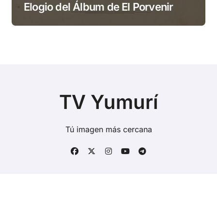
Elogio del Álbum de El Porvenir
TV Yumurí
Tú imagen más cercana
Copyright © Todos los derechos reservados
|
BlogData
por
Themeansar
.