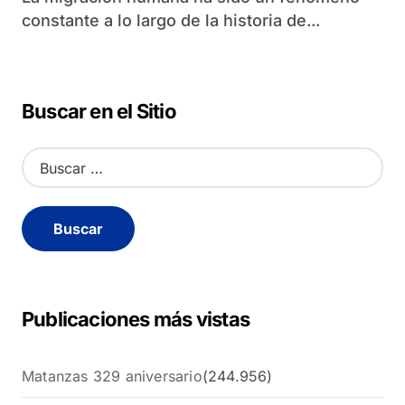
constante a lo largo de la historia de...
Buscar en el Sitio
B
u
s
c
a
r
:
Publicaciones más vistas
Matanzas 329 aniversario
(244.956)