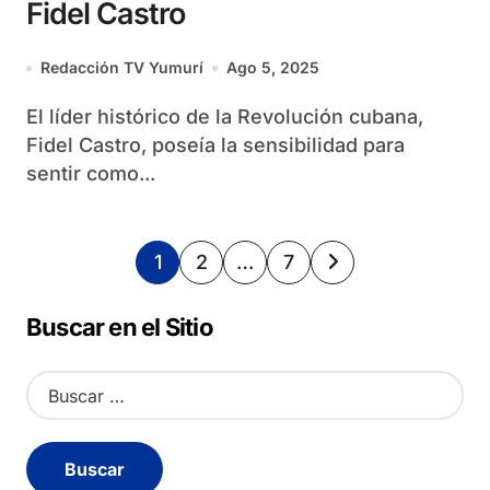
Fidel Castro
Redacción TV Yumurí
Ago 5, 2025
El líder histórico de la Revolución cubana,
Fidel Castro, poseía la sensibilidad para
sentir como...
Paginación
1
2
…
7
de
Buscar en el Sitio
entradas
B
u
s
c
a