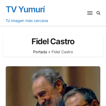
Saltar
TV Yumurí
al
contenido
Tú imagen más cercana
Fidel Castro
Portada
»
Fidel Castro