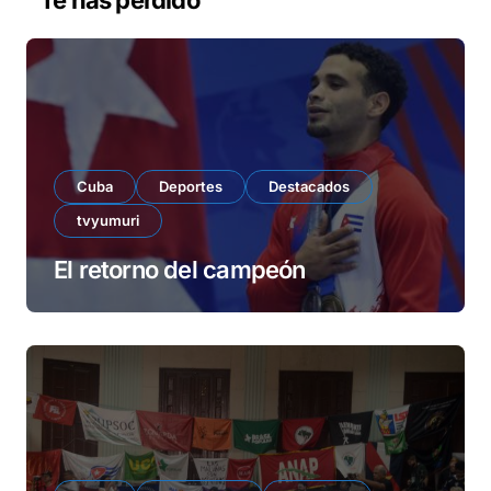
Te has perdido
í
d
e
o
Cuba
Deportes
Destacados
tvyumuri
El retorno del campeón