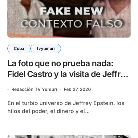
Cuba
tvyumuri
La foto que no prueba nada:
Fidel Castro y la visita de Jeffrey
Epstein a Cuba
Redacción TV Yumurí
Feb 27, 2026
En el turbio universo de Jeffrey Epstein, los
hilos del poder, el dinero y el...