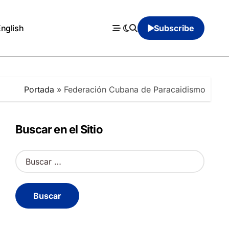
English
Subscribe
Portada
»
Federación Cubana de Paracaidismo
Buscar en el Sitio
B
u
s
c
a
r
: