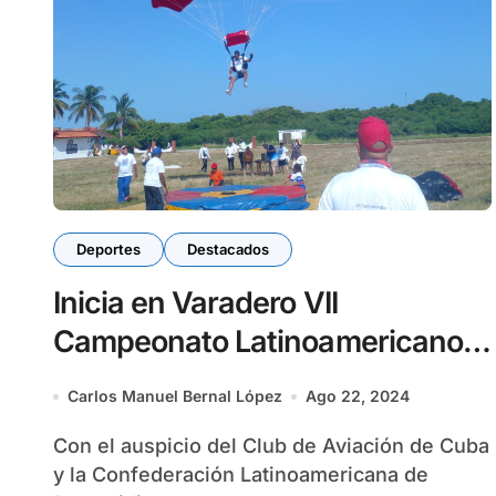
Deportes
Destacados
Inicia en Varadero VII
Campeonato Latinoamericano y
III Copa de la Amistad de
Carlos Manuel Bernal López
Ago 22, 2024
Paracaidismo de Precisión
Con el auspicio del Club de Aviación de Cuba
y la Confederación Latinoamericana de