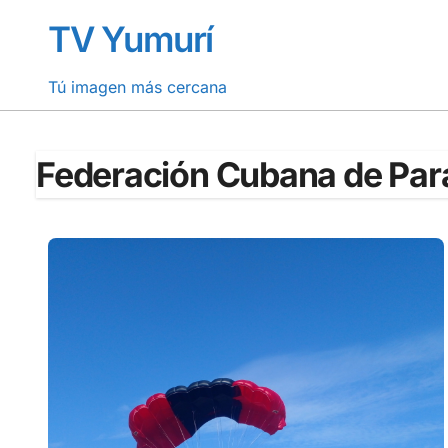
Saltar
TV Yumurí
al
contenido
Tú imagen más cercana
Federación Cubana de Par