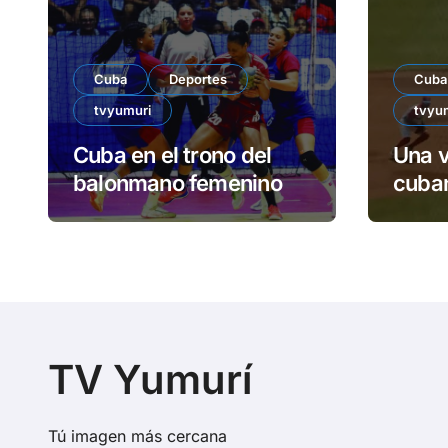
Cuba
Deportes
Cuba
tvyumuri
tvyu
Cuba en el trono del
Una v
balonmano femenino
cuban
TV Yumurí
Tú imagen más cercana