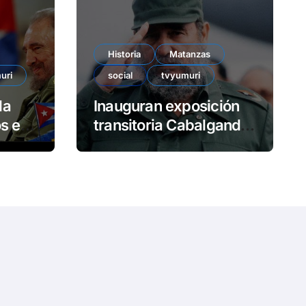
e
o
Historia
Matanzas
uri
social
tvyumuri
da
Inauguran exposición
en
transitoria Cabalgando
con Fidel