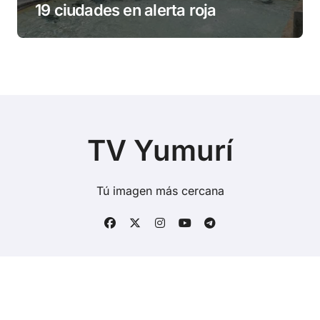
19 ciudades en alerta roja
TV Yumurí
Tú imagen más cercana
Copyright © Todos los derechos reservados
|
BlogData
por
Themeansar
.