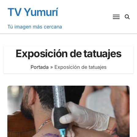
Saltar
TV Yumurí
al
contenido
Tú imagen más cercana
Exposición de tatuajes
Portada
»
Exposición de tatuajes