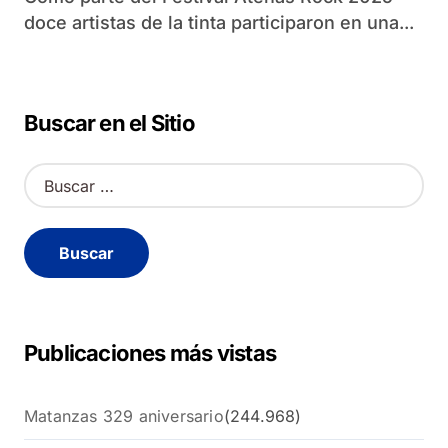
doce artistas de la tinta participaron en una...
Buscar en el Sitio
B
u
s
c
a
r
:
Publicaciones más vistas
Matanzas 329 aniversario
(244.968)