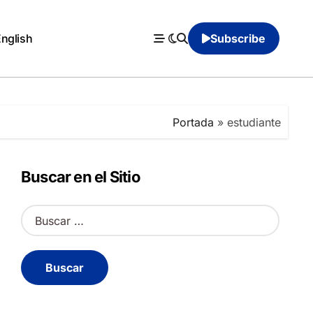
English
Subscribe
Portada
»
estudiante
Buscar en el Sitio
B
u
s
c
a
r
: