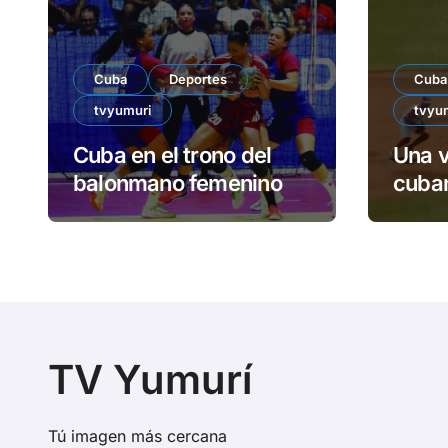
Cuba
Deportes
Cuba
tvyumuri
tvyu
Cuba en el trono del
Una v
balonmano femenino
cuban
TV Yumurí
Tú imagen más cercana