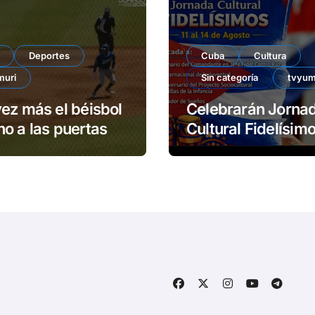
Deportes
Cuba
Cultura
muri
Sin categoría
tvyum
ez más el béisbol
Celebrarán Jorna
o a las puertas
Cultural Fidelísimos 
Matanzas