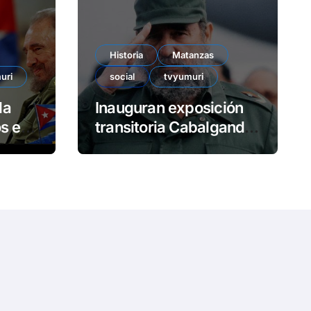
e
o
Historia
Matanzas
uri
social
tvyumuri
da
Inauguran exposición
en
transitoria Cabalgando
con Fidel