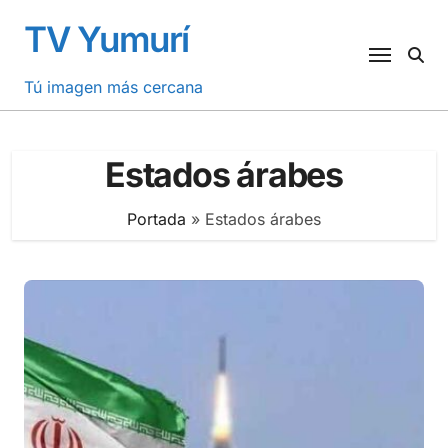
Saltar
TV Yumurí
al
contenido
Tú imagen más cercana
Estados árabes
Portada
»
Estados árabes