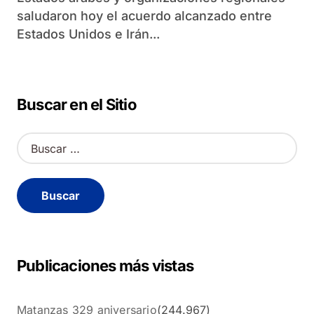
saludaron hoy el acuerdo alcanzado entre
Estados Unidos e Irán...
Buscar en el Sitio
B
u
s
c
a
r
:
Publicaciones más vistas
Matanzas 329 aniversario
(244.967)