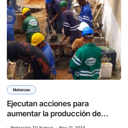
Matanzas
Ejecutan acciones para
aumentar la producción de
petróleo en Matanzas
Redacción TV Yumurí
Nov 21, 2024