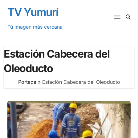
Saltar
TV Yumurí
al
contenido
Tú imagen más cercana
Estación Cabecera del
Oleoducto
Portada
»
Estación Cabecera del Oleoducto