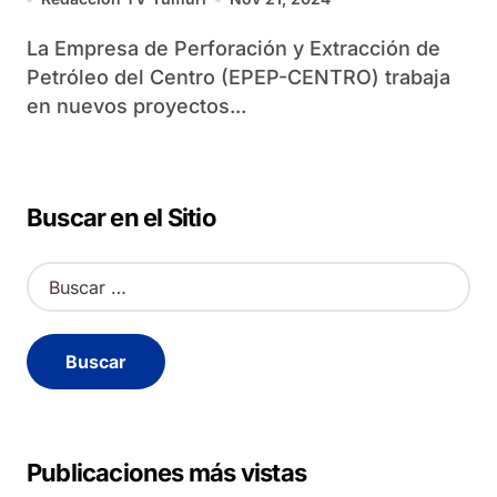
La Empresa de Perforación y Extracción de
Petróleo del Centro (EPEP-CENTRO) trabaja
en nuevos proyectos...
Buscar en el Sitio
B
u
s
c
a
r
:
Publicaciones más vistas