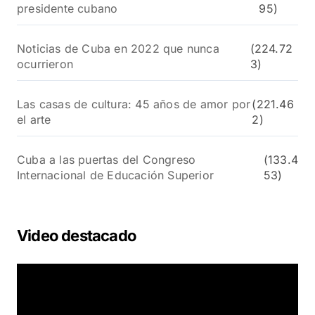
presidente cubano
95)
Noticias de Cuba en 2022 que nunca
(224.72
ocurrieron
3)
Las casas de cultura: 45 años de amor por
(221.46
el arte
2)
Cuba a las puertas del Congreso
(133.4
Internacional de Educación Superior
53)
Video destacado
R
e
p