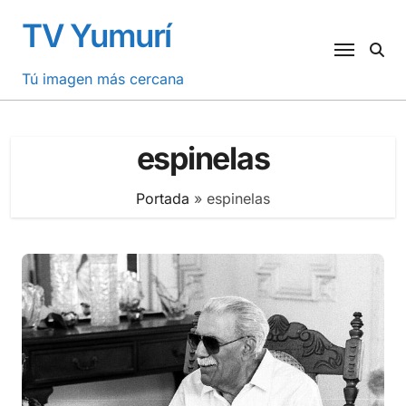
Saltar
TV Yumurí
al
contenido
Tú imagen más cercana
espinelas
Portada
»
espinelas