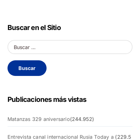
Buscar en el Sitio
B
u
s
c
a
r
:
Publicaciones más vistas
Matanzas 329 aniversario
(244.952)
Entrevista canal internacional Rusia Today a
(229.5